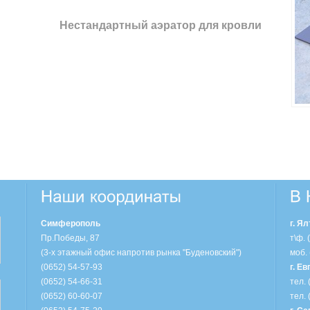
Нестандартный аэратор для кровли
Симферополь
г. Ял
Пр.Победы, 87
т\ф. 
(3-х этажный офис напротив рынка "Буденовский")
моб.
(0652) 54-57-93
г. Е
(0652) 54-66-31
тел. 
(0652) 60-60-07
тел. 