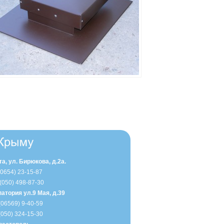
та, ул. Бирюкова, д.2а.
(0654) 23-15-87
 (050) 498-87-30
впатория ул.9 Мая, д.39
(06569) 9-40-59
(050) 324-15-30