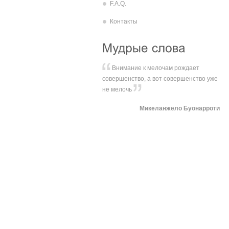
F.A.Q.
Контакты
Внимание к мелочам рождает
совершенство, а вот совершенство уже
не мелочь
Микеланжело Буонарроти