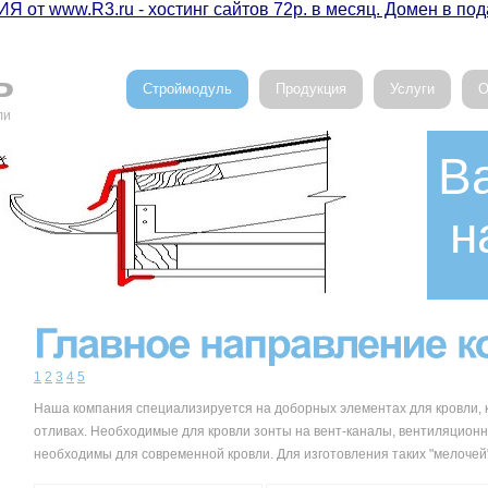
Я от www.R3.ru - хостинг сайтов 72р. в месяц. Домен в под
ь
Строймодуль
Продукция
Услуги
О
ли
В
н
1
2
3
4
5
Наша компания специализируется на доборных элементах для кровли, 
отливах. Необходимые для кровли зонты на вент-каналы, вентиляционн
необходимы для современной кровли. Для изготовления таких "мелочей