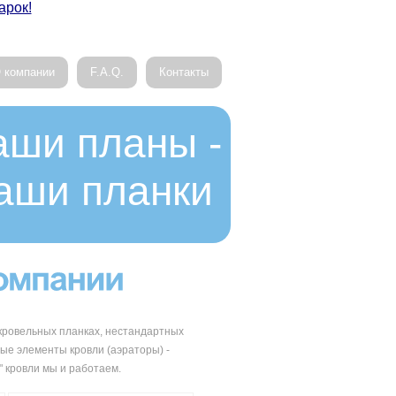
арок!
 компании
F.A.Q.
Контакты
аши планы -
аши планки
кровельных планках, нестандартных
ые элементы кровли (аэраторы) -
" кровли мы и работаем.